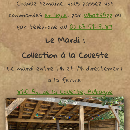
Chaque semaine, vous passez vos
commandes
en ligne
, par
WhatsApp
ou
par téléphone au
06 63 42 51 87
.
Le Mardi :
Collection à la Coueste
Le mardi entre 17h et 19h directement
à la ferme.
820 Av. de la Coueste, Aubagne